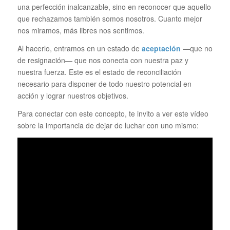
una perfección inalcanzable, sino en reconocer que aquello
que rechazamos también somos nosotros. Cuanto mejor
nos miramos, más libres nos sentimos.
Al hacerlo, entramos en un estado de
aceptación
—que no
de resignación— que nos conecta con nuestra paz y
nuestra fuerza. Este es el estado de reconciliación
necesario para disponer de todo nuestro potencial en
acción y lograr nuestros objetivos.
Para conectar con este concepto, te invito a ver este vídeo
sobre la importancia de dejar de luchar con uno mismo: