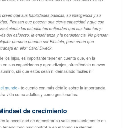
s creen que sus habilidades básicas, su inteligencia y su
lidad. Piensan que poseen una cierta capacidad y que eso
recimiento los estudiantes entienden que sus talentos y
vés del esfuerzo, la enseñanza y la persistencia. No piensan
alquier persona pueden ser Einstein, pero creen que
trabaja en ello”
Carol Dweck
de los hijos, es importante tener en cuenta que, en la
ño en sus capacidades y aprendizajes, ofreciéndole nuevos
sumirlo, sin que estos sean ni demasiado fáciles ni
n el mundo»
te cuento con más detalle sobre la importancia
estra vida como adultos y como gestionarlas.
 Mindset de crecimiento
ten la necesidad de demostrar su valía constantemente en
 tenerlo todo bajo control, y en el fondo se sienten