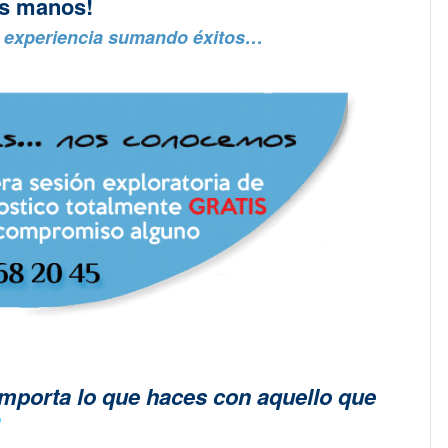
us manos!
e experiencia sumando éxitos…
importa lo que haces con aquello que
a