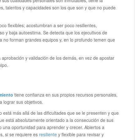
 sus cualidades personales son inmutables, tiene la
es, talentos y capacidades son los que son y que no puede
co flexibles; acostumbran a ser poco resilientes,
so y baja autoestima. Se detecta que los ejecutivos de
ja no forman grandes equipos y, en lo profundo temen que
 la aprobación y validación de los demás, en vez de apostar
uipo.
miento
tiene confianza en sus propios recursos personales,
 lograr sus objetivos.
o está más allá de las dificultades que se le presenten y que
 que está absolutamente orientado a la consecución de sus
o una oportunidad para aprender y crecer. Abiertos a
s, si se requiere es
resiliente
y flexible para revisar y