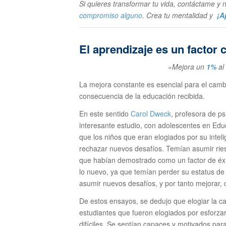
Si quieres transformar tu vida, contáctame 
compromiso alguno
. Crea tu mentalidad y
¡Ap
El aprendizaje es un factor 
«Mejora un
1%
al
La mejora constante es esencial para el cambi
consecuencia de la educación recibida.
En este sentido
Carol Dweck
, profesora de ps
interesante estudio, con adolescentes en Edu
que los niños que eran elogiados por su intel
rechazar nuevos desafíos. Temían asumir ries
que habían demostrado como un factor de éxi
lo nuevo, ya que temían perder su estatus de
asumir nuevos desafíos, y por tanto mejorar, 
De estos ensayos, se dedujo que elogiar la ca
estudiantes que fueron elogiados por esforza
difíciles. Se sentían capaces y motivados par