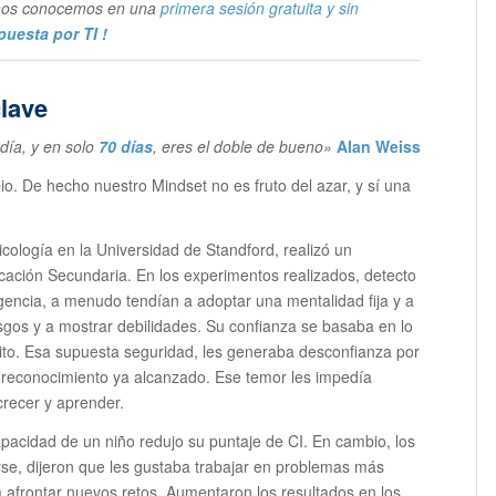
y nos conocemos en una
primera sesión gratuita y sin
uesta por TI !
clave
 día, y en solo
70 días
, eres el doble de bueno»
Alan Weiss
o. De hecho nuestro Mindset no es fruto del azar, y sí una
icología en la Universidad de Standford, realizó un
cación Secundaria. En los experimentos realizados, detecto
igencia, a menudo tendían a adoptar una mentalidad fija y a
gos y a mostrar debilidades. Su confianza se basaba en lo
to. Esa supuesta seguridad, les generaba desconfianza por
 reconocimiento ya alcanzado. Ese temor les impedía
crecer y aprender.
pacidad de un niño redujo su puntaje de CI. En cambio, los
rse, dijeron que les gustaba trabajar en problemas más
a afrontar nuevos retos, Aumentaron los resultados en los