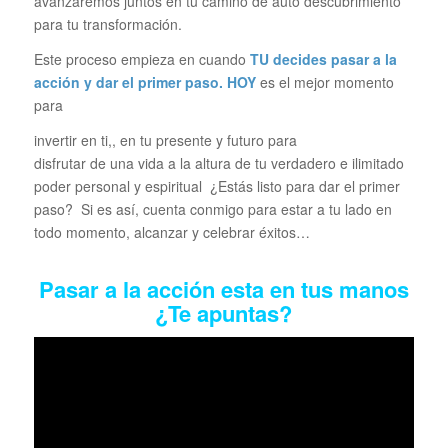
avanzaremos juntos en tu camino de auto descubrimiento
para tu transformación.
Este proceso empieza en cuando
TU decides pasar a la
acción y dar el primer paso.
HOY
es el mejor momento
para
invertir en ti,, en tu presente y futuro para
disfrutar de una vida a la altura de tu verdadero e ilimitado
poder personal y espiritual ¿Estás listo para dar el primer
paso? Si es así, cuenta conmigo para estar a tu lado en
todo momento, alcanzar y celebrar éxitos…
Pasar a la acción esta en tus manos
¿Te apuntas?