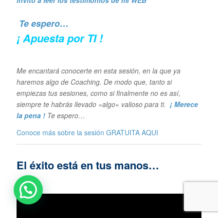
invito a leer los
testimonios de mi WEB
Te espero…
¡ Apuesta por TI !
Me encantará conocerte en esta sesión, en la que ya
haremos algo de Coaching. De modo que, tanto si
empiezas tus sesiones, como si finalmente no es así,
siempre te habrás llevado «algo» valioso para ti.
¡ Merece
la pena !
Te espero…
Conoce más sobre la sesión GRATUITA
AQUI
El éxito está en tus manos…